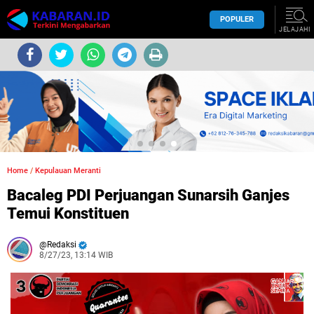
POPULER
JELAJAHI
Home
/
Kepulauan Meranti
Bacaleg PDI Perjuangan Sunarsih Ganjes
Temui Konstituen
Redaksi
8/27/23, 13:14 WIB