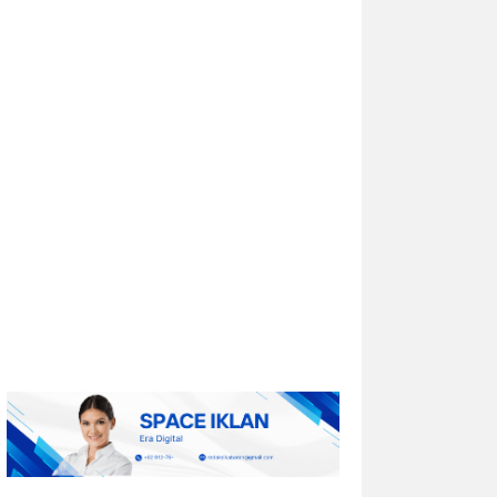
Univar Solutions Mengapresiasi
Mitra Transportasi Terbaik di Ajang
Carrier Awards Tahunan
DOWNERS GROVE, Illinois, Aug. 01, 2026
(GLOBE NEWSWIRE) -- Univar Solutions
LLC (“Univar Solutions” atau
“Perusahaan”), penyedia solusi global
terkemuka bagi pengguna bahan baku
dan bahan kimia...