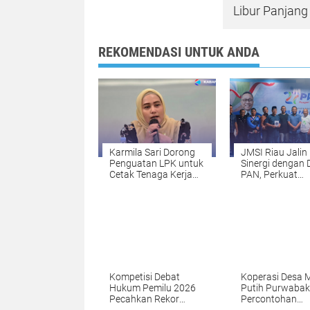
Libur Panjang
REKOMENDASI UNTUK ANDA
Karmila Sari Dorong
JMSI Riau Jalin
Penguatan LPK untuk
Sinergi dengan
Cetak Tenaga Kerja
PAN, Perkuat
Siap Industri
Kolaborasi Med
Politik
Kompetisi Debat
Koperasi Desa 
Hukum Pemilu 2026
Putih Purwabakt
Pecahkan Rekor
Percontohan
Peserta
Nasional di