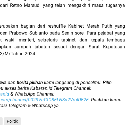
t dari Retno Marsudi yang telah mengakhiri masa tugasnya
merupakan bagian dari reshuffle Kabinet Merah Putih yang
den Prabowo Subianto pada Senin sore. Para pejabat yang
uk wakil menteri, sekretaris kabinet, dan kepala lembaga
apkan sumpah jabatan sesuai dengan Surat Keputusan
73/M/Tahun 2024.
ews
dan
berita pilihan
kami langsung di ponselmu. Pilih
u akses berita Kabaran.id Telegram Channel:
ranid
& WhatsApp Channel:
p.com/channel/0029VaGtO8FLNSa2VroIDF2E
. Pastikan kamu
ikasi Telegram & WhatsApp ya.
Politik