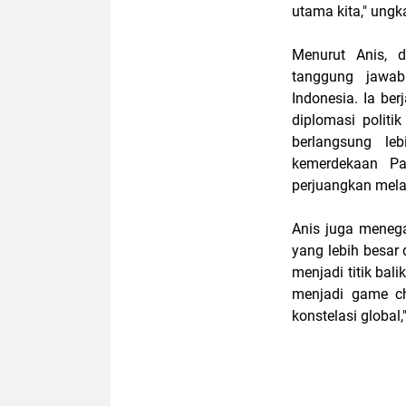
utama kita," ungk
Menurut Anis, 
tanggung jawab
Indonesia. Ia be
diplomasi politi
berlangsung l
kemerdekaan Pal
perjuangkan melal
Anis juga menega
yang lebih besar 
menjadi titik bali
menjadi game ch
konstelasi global,