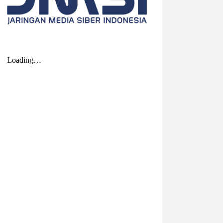
2026-08-04 20:17:41
| Source:
Univar Solutions
LLC
Univar Solutions Mengakuisisi H.M.
Royal, Memperluas Jangkauan di
Pasar Bahan Aditif untuk Karet,
Plastik, dan Perekat di Amerika
Serikat
Memperkuat layanan dan rantai pasok di
pasar-pasar utama AS dengan
memadukan satu abad keahlian teknis
dan hubungan pelanggan yang dilandasi
kepercayaan DOWNERS GROVE, Illinois,
Aug. 04, 2026 ...
2026-08-01 00:27:35
| Source:
Univar Solutions
LLC