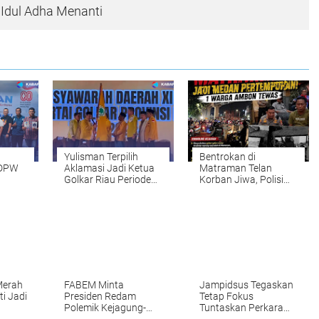
 Idul Adha Menanti
Yulisman Terpilih
Bentrokan di
 DPW
Aklamasi Jadi Ketua
Matraman Telan
Golkar Riau Periode
Korban Jiwa, Polisi
ia dan
2025–2030
Dalami Penyebab dan
Identitas Pelaku
Merah
FABEM Minta
Jampidsus Tegaskan
i Jadi
Presiden Redam
Tetap Fokus
Polemik Kejagung-
Tuntaskan Perkara
Polri
Prioritas