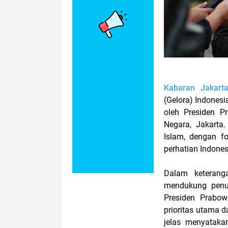
Kabaran Jakart
(Gelora) Indonesi
oleh Presiden P
Negara, Jakarta
Islam, dengan f
perhatian Indones
Dalam keterang
mendukung penuh
Presiden Prabo
prioritas utama d
jelas menyataka