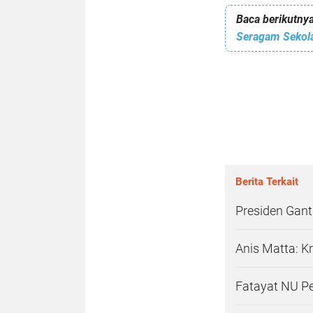
Baca berikutnya
Seragam Sekola
Berita Terkait
Presiden Gant
Anis Matta: K
Fatayat NU P