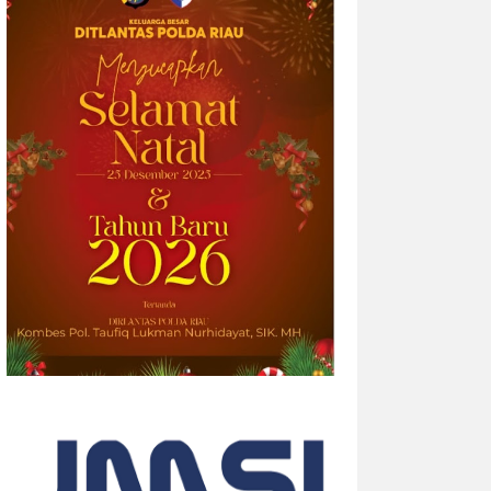
2026-08-05 14:33:34
| Source:
British American
Tobacco p.l.c
Riset Global Terbaru Velo
Mengungkap Bagaimana Ekspresi
Diri Menciptakan “Efek Berantai”
Data survei terbaru menunjukkan bahwa
empat dari sepuluh orang dewasa (39%)
merasa semakin sulit membangun
hubungan yang tulus seiring
bertambahnya usia. Namun, musik dan
lantai dansa terbukti...