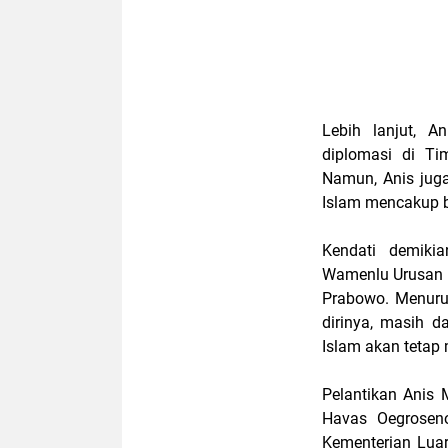
Lebih lanjut, 
diplomasi di Tim
Namun, Anis jug
Islam mencakup be
Kendati demiki
Wamenlu Urusan D
Prabowo. Menurut
dirinya, masih 
Islam akan tetap 
Pelantikan Anis 
Havas Oegroseno
Kementerian Luar