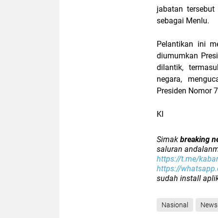
jabatan tersebu
sebagai Menlu.
Pelantikan ini 
diumumkan Presi
dilantik, termas
negara, menguc
Presiden Nomor 
KI
Simak
breaking n
saluran andalanm
https://t.me/kaba
https://whatsap
sudah install apl
Nasional
News