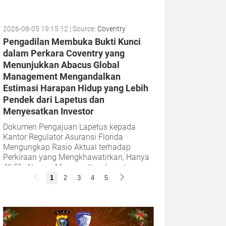
2026-08-05 19:15:12
| Source:
Coventry
Pengadilan Membuka Bukti Kunci
dalam Perkara Coventry yang
Menunjukkan Abacus Global
Management Mengandalkan
Estimasi Harapan Hidup yang Lebih
Pendek dari Lapetus dan
Menyesatkan Investor
Dokumen Pengajuan Lapetus kepada
Kantor Regulator Asuransi Florida
Mengungkap Rasio Aktual terhadap
Perkiraan yang Mengkhawatirkan, Hanya
41,5% Abacus Menyesatkan Investornya
dengan Menyembunyikan...
1
2
3
4
5