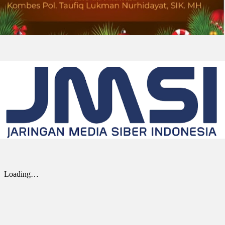
DOWNERS GROVE, Illinois, Aug. 01, 2026
(GLOBE NEWSWIRE) -- Univar Solutions LLC
(“Univar Solutions” atau “Perusahaan”),
penyedia solusi global terkemuka bagi
pengguna bahan baku dan bahan kimia...