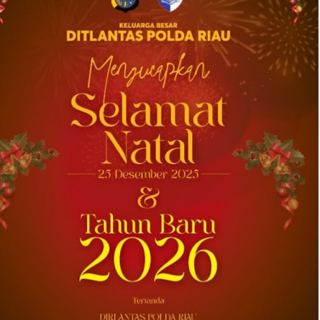
2026-08-04 20:17:41
| Source:
Univar Solutions LLC
Univar Solutions Mengakuisisi H.M.
Royal, Memperluas Jangkauan di Pasar
Bahan Aditif untuk Karet, Plastik, dan
Perekat di Amerika Serikat
Memperkuat layanan dan rantai pasok di
pasar-pasar utama AS dengan memadukan
satu abad keahlian teknis dan hubungan
pelanggan yang dilandasi kepercayaan
DOWNERS GROVE, Illinois, Aug. 04, 2026 ...
2026-08-01 00:27:35
| Source:
Univar Solutions LLC
Univar Solutions Mengapresiasi Mitra
Transportasi Terbaik di Ajang Carrier
Awards Tahunan