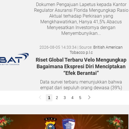
Dokumen Pengajuan Lapetus kepada Kantor
Regulator Asuransi Florida Mengungkap Rasio
Aktual terhadap Perkiraan yang
Mengkhawatirkan, Hanya 41,5% Abacus
Menyesatkan Investornya dengan
Menyembunyikan...
2026-08-05 14:33:34
| Source:
British American
Tobacco p.l.c
Riset Global Terbaru Velo Mengungkap
Bagaimana Ekspresi Diri Menciptakan
“Efek Berantai”
Data survei terbaru menunjukkan bahwa
empat dari sepuluh orang dewasa (39%)
merasa semakin sulit membangun hubungan
1
2
3
4
5
yang tulus seiring bertambahnya usia. Namun,
musik dan lantai dansa terbukti...