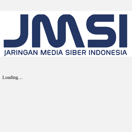
IoT yang mendukung sistem nirawak sesuai
ketentuan NDAA,...