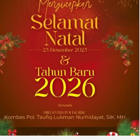
Transportasi Terbaik di Ajang Carrier
Awards Tahunan
DOWNERS GROVE, Illinois, Aug. 01, 2026
(GLOBE NEWSWIRE) -- Univar Solutions LLC
(“Univar Solutions” atau “Perusahaan”),
penyedia solusi global terkemuka bagi
pengguna bahan baku dan bahan kimia...
2026-07-31 22:21:10
| Source:
Lantronix, Inc.
Lantronix dan Swarmer Berkolaborasi
untuk Menciptakan Modul Komputasi
Kustom untuk Sistem Pesawat Udara
Nirawak (UAS) Grup 1
IRVINE, California, Aug. 01, 2026 (GLOBE
NEWSWIRE) -- Lantronix Inc. (Nasdaq: LTRX),
penyedia global solusi Edge AI dan Industrial