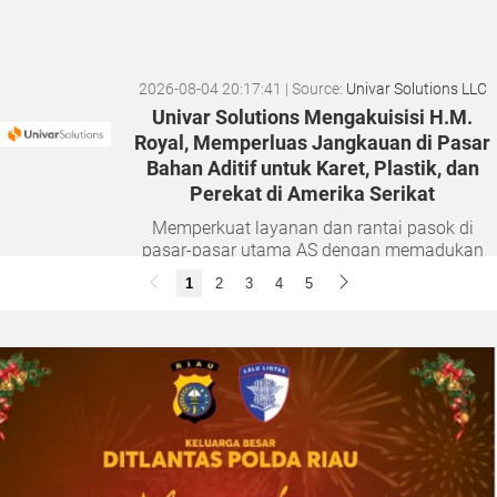
2026-08-04 20:17:41
| Source:
Univar Solutions LLC
Univar Solutions Mengakuisisi H.M.
Royal, Memperluas Jangkauan di Pasar
Bahan Aditif untuk Karet, Plastik, dan
Perekat di Amerika Serikat
Memperkuat layanan dan rantai pasok di
pasar-pasar utama AS dengan memadukan
satu abad keahlian teknis dan hubungan
1
2
3
4
5
pelanggan yang dilandasi kepercayaan
DOWNERS GROVE, Illinois, Aug. 04, 2026 ...
2026-08-01 00:27:35
| Source:
Univar Solutions LLC
Univar Solutions Mengapresiasi Mitra