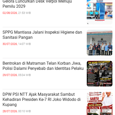
Gelora Luncurkan Desk Verpol Menuju
Pemilu 2029
02/08/2026,
21:53 WIB
SPPG Mantiasa Jalani Inspeksi Higiene dan
Sanitasi Pangan
30/07/2026,
14:07 WIB
Bentrokan di Matraman Telan Korban Jiwa,
Polisi Dalami Penyebab dan Identitas Pelaku
29/07/2026,
05:04 WIB
DPW PSI NTT Ajak Masyarakat Sambut
Kehadiran Presiden Ke-7 RI Joko Widodo di
Kupang
28/07/2026,
00:10 WIB