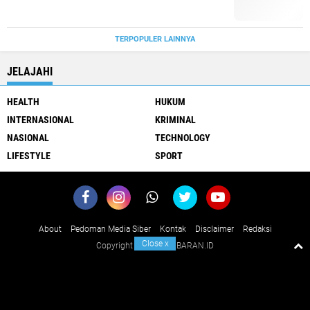
TERPOPULER LAINNYA
JELAJAHI
HEALTH
HUKUM
INTERNASIONAL
KRIMINAL
NASIONAL
TECHNOLOGY
LIFESTYLE
SPORT
About
Pedoman Media Siber
Kontak
Disclaimer
Redaksi
Close
x
Copyright ©
2026 KABARAN.ID