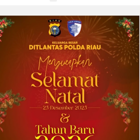
pelanggan yang dilandasi kepercayaan
DOWNERS GROVE, Illinois, Aug. 04, 2026 ...
2026-08-01 00:27:35
| Source:
Univar Solutions LLC
Univar Solutions Mengapresiasi Mitra
Transportasi Terbaik di Ajang Carrier
Awards Tahunan
DOWNERS GROVE, Illinois, Aug. 01, 2026
(GLOBE NEWSWIRE) -- Univar Solutions LLC
(“Univar Solutions” atau “Perusahaan”),
penyedia solusi global terkemuka bagi
pengguna bahan baku dan bahan kimia...