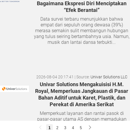
Bagaimana Ekspresi Diri Menciptakan
“Efek Berantai”
Data survei terbaru menunjukkan bahwa
empat dari sepuluh orang dewasa (39%)
merasa semakin sulit membangun hubungan
yang tulus seiring bertambahnya usia. Namun,
musik dan lantai dansa terbukti...
2026-08-04 20:17:41
| Source:
Univar Solutions LLC
Univar Solutions Mengakuisisi H.M.
Royal, Memperluas Jangkauan di Pasar
Bahan Aditif untuk Karet, Plastik, dan
Perekat di Amerika Serikat
Memperkuat layanan dan rantai pasok di
pasar-pasar utama AS dengan memadukan
satu abad keahlian teknis dan hubungan
1
2
3
4
5