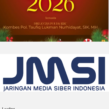
2026-07-31 22:21:10
| Source:
Lantronix, Inc.
Lantronix dan Swarmer Berkolaborasi
untuk Menciptakan Modul Komputasi
Kustom untuk Sistem Pesawat Udara
Nirawak (UAS) Grup 1
IRVINE, California, Aug. 01, 2026 (GLOBE
NEWSWIRE) -- Lantronix Inc. (Nasdaq: LTRX),
penyedia global solusi Edge AI dan Industrial
IoT yang mendukung sistem nirawak sesuai
ketentuan NDAA,...