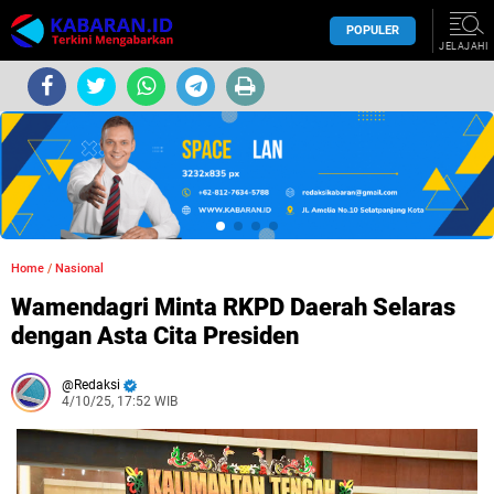
POPULER
JELAJAHI
Home
/
Nasional
Wamendagri Minta RKPD Daerah Selaras
dengan Asta Cita Presiden
Redaksi
4/10/25, 17:52 WIB