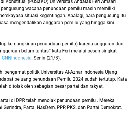
udi Konstitusi (PUSaKO) Universitas Andalas Feri Amsari
 pengusung wacana penundaan pemilu masih memiliki
merekayasa situasi kegentingan. Apalagi, para pengusung itu
uasa mengendalikan anggaran pemilu yang hingga kini
rtutup kemungkinan penundaan pemilu) karena anggaran dan
nggaraan belum tuntas," kata Feri melalui pesan singkat
n
CNNIndonesia
, Senin (21/3).
h, pengamat politik Universitas Al-Azhar Indonesia Ujang
dapat peluang penundaan Pemilu 2024 sudah tertutup. Kata
elah ditolak oleh sebagian besar partai dan rakyat.
9 partai di DPR telah menolak penundaan pemilu . Mereka
ai Gerindra, Partai NasDem, PPP, PKS, dan Partai Demokrat.