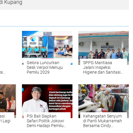
di Kupang
Gelora Luncurkan
SPPG Mantiasa
Desk Verpol Menuju
Jalani Inspeksi
si
Pemilu 2029
Higiene dan Sanitasi
Pangan
asi
PSI Bali Siapkan
Kehangatan Senyum
i Lagi
Safari Politik Jokowi
di Panti Mukarramah
Demi Hadapi Pemilu
Bersama Cindy
2029
Monica