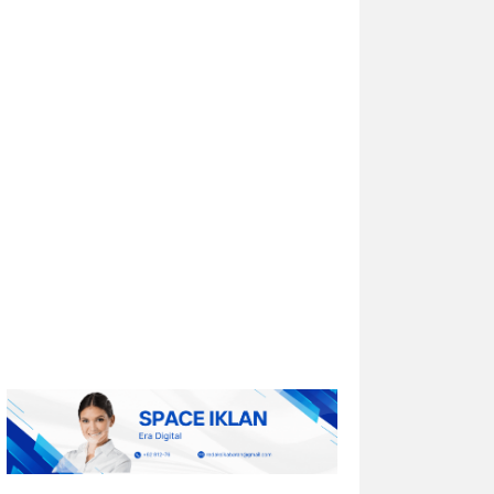
Univar Solutions Mengapresiasi
Mitra Transportasi Terbaik di Ajang
Carrier Awards Tahunan
DOWNERS GROVE, Illinois, Aug. 01, 2026
(GLOBE NEWSWIRE) -- Univar Solutions
LLC (“Univar Solutions” atau
“Perusahaan”), penyedia solusi global
terkemuka bagi pengguna bahan baku
dan bahan kimia...