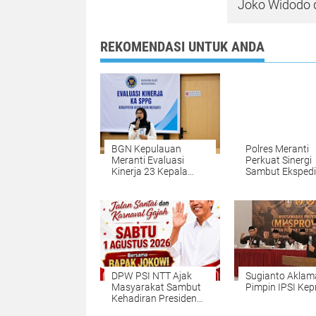
Joko Widodo 
REKOMENDASI UNTUK ANDA
BGN Kepulauan
Polres Meranti
Meranti Evaluasi
Perkuat Sinergi
Kinerja 23 Kepala
Sambut Ekspedi
SPPG
Merah Putih
DPW PSI NTT Ajak
Sugianto Aklam
Masyarakat Sambut
Pimpin IPSI Kepr
Kehadiran Presiden
Ke-7 RI Joko Widodo