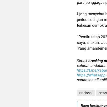
para penggagas 
Ujang menyebut b
periode dengan m
terkesan demokra
"'Pemilu tetap 20
saya, silakan.' J
'Yang amandemen 
Simak
breaking n
saluran andalanm
https://t.me/kaba
https://whatsap
sudah install apl
Nasional
News
Baca berikutnya