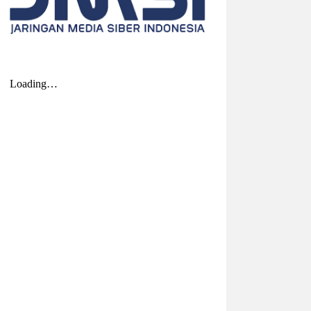
2026-08-04 20:17:41
| Source:
Univar Solutions
LLC
Univar Solutions Mengakuisisi H.M.
Royal, Memperluas Jangkauan di
Pasar Bahan Aditif untuk Karet,
Plastik, dan Perekat di Amerika
Serikat
Memperkuat layanan dan rantai pasok di
pasar-pasar utama AS dengan
memadukan satu abad keahlian teknis
dan hubungan pelanggan yang dilandasi
kepercayaan DOWNERS GROVE, Illinois,
Aug. 04, 2026 ...
2026-08-01 00:27:35
| Source:
Univar Solutions
LLC