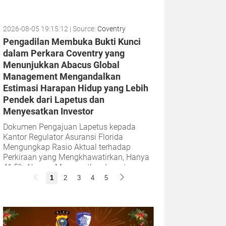
2026-08-05 19:15:12
| Source:
Coventry
Pengadilan Membuka Bukti Kunci
dalam Perkara Coventry yang
Menunjukkan Abacus Global
Management Mengandalkan
Estimasi Harapan Hidup yang Lebih
Pendek dari Lapetus dan
Menyesatkan Investor
Dokumen Pengajuan Lapetus kepada
Kantor Regulator Asuransi Florida
Mengungkap Rasio Aktual terhadap
Perkiraan yang Mengkhawatirkan, Hanya
41,5% Abacus Menyesatkan Investornya
dengan Menyembunyikan...
1
2
3
4
5