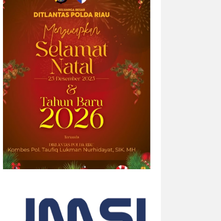
2026-08-05 14:33:34
| Source:
British American
Tobacco p.l.c
Riset Global Terbaru Velo
Mengungkap Bagaimana Ekspresi
Diri Menciptakan “Efek Berantai”
Data survei terbaru menunjukkan bahwa
empat dari sepuluh orang dewasa (39%)
merasa semakin sulit membangun
hubungan yang tulus seiring
bertambahnya usia. Namun, musik dan
lantai dansa terbukti...