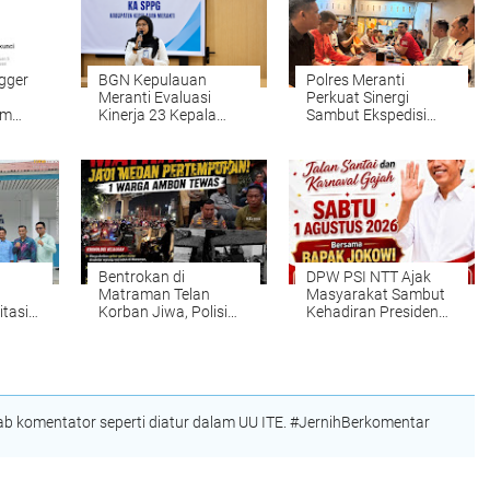
gger
BGN Kepulauan
Polres Meranti
Meranti Evaluasi
Perkuat Sinergi
em
Kinerja 23 Kepala
Sambut Ekspedisi
SPPG
Merah Putih
Bentrokan di
DPW PSI NTT Ajak
Matraman Telan
Masyarakat Sambut
itasi
Korban Jiwa, Polisi
Kehadiran Presiden
Dalami Penyebab dan
Ke-7 RI Joko Widodo
Identitas Pelaku
di Kupang
 komentator seperti diatur dalam UU ITE. #JernihBerkomentar