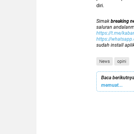
diri.
Simak
breaking n
saluran andalanm
https://t.me/kaba
https://whatsap
sudah install apl
News
opini
Baca berikutnya
memuat...