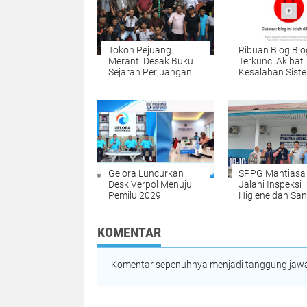
Tokoh Pejuang
Ribuan Blog Blo
Meranti Desak Buku
Terkunci Akibat
Sejarah Perjuangan
Kesalahan Sist
Pemekaran Meranti
Google
Segera Diterbitkan
Gelora Luncurkan
SPPG Mantiasa
Desk Verpol Menuju
Jalani Inspeksi
Pemilu 2029
Higiene dan San
Pangan
KOMENTAR
Komentar sepenuhnya menjadi tanggung jawab