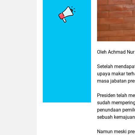
Oleh Achmad Nur H
Setelah mendapat
upaya makar terh
masa jabatan pres
Presiden telah m
sudah mempering
penundaan pemilu
sebuah kemajuan 
Namun meski pres