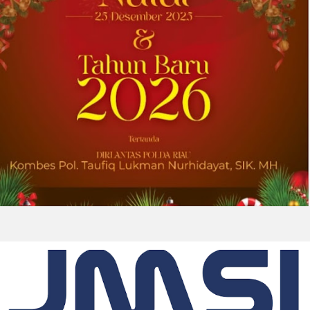
pelanggan yang dilandasi kepercayaan
DOWNERS GROVE, Illinois, Aug. 04, 2026 ...
2026-08-01 00:27:35
| Source:
Univar Solutions LLC
Univar Solutions Mengapresiasi Mitra
Transportasi Terbaik di Ajang Carrier
Awards Tahunan
DOWNERS GROVE, Illinois, Aug. 01, 2026
(GLOBE NEWSWIRE) -- Univar Solutions LLC
(“Univar Solutions” atau “Perusahaan”),
penyedia solusi global terkemuka bagi
pengguna bahan baku dan bahan kimia...