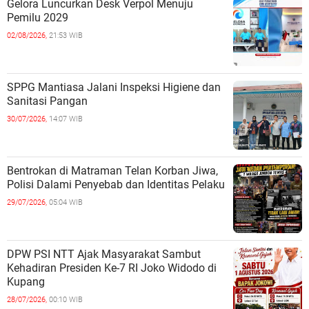
Gelora Luncurkan Desk Verpol Menuju
Pemilu 2029
02/08/2026,
21:53 WIB
SPPG Mantiasa Jalani Inspeksi Higiene dan
Sanitasi Pangan
30/07/2026,
14:07 WIB
Bentrokan di Matraman Telan Korban Jiwa,
Polisi Dalami Penyebab dan Identitas Pelaku
29/07/2026,
05:04 WIB
DPW PSI NTT Ajak Masyarakat Sambut
Kehadiran Presiden Ke-7 RI Joko Widodo di
Kupang
28/07/2026,
00:10 WIB