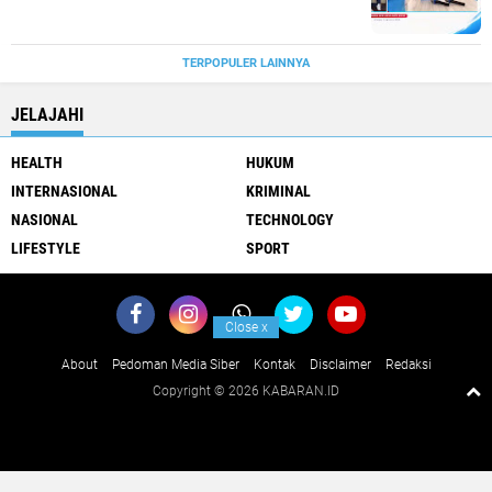
TERPOPULER LAINNYA
JELAJAHI
HEALTH
HUKUM
INTERNASIONAL
KRIMINAL
NASIONAL
TECHNOLOGY
LIFESTYLE
SPORT
Close
x
About
Pedoman Media Siber
Kontak
Disclaimer
Redaksi
Copyright ©
2026 KABARAN.ID