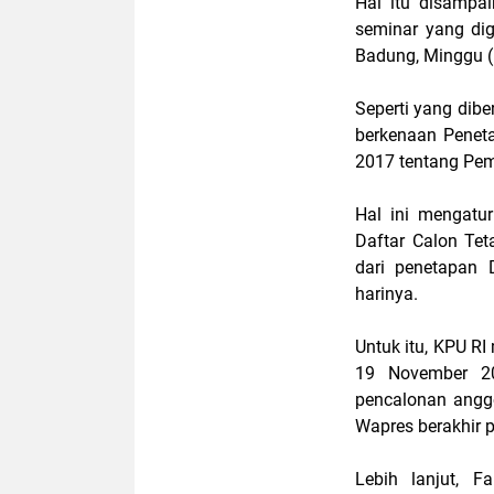
Hal itu disampa
seminar yang di
Badung, Minggu (
Seperti yang dib
berkenaan Penet
2017 tentang Pe
Hal ini mengatu
Daftar Calon Tet
dari penetapan 
harinya.
Untuk itu, KPU R
19 November 20
pencalonan anggo
Wapres berakhir 
Lebih lanjut, 