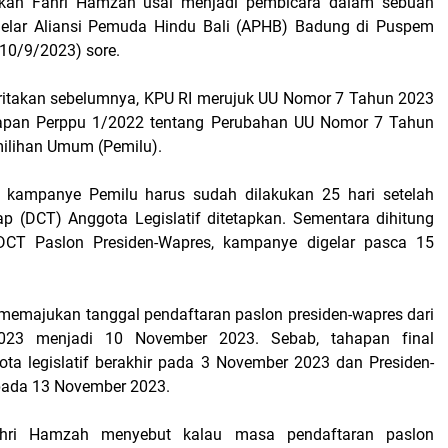
ikan Fahri Hamzah usai menjadi pembicara dalam sebuah
gelar Aliansi Pemuda Hindu Bali (APHB) Badung di Puspem
10/9/2023) sore.
eritakan sebelumnya, KPU RI merujuk UU Nomor 7 Tahun 2023
apan Perppu 1/2022 tentang Perubahan UU Nomor 7 Tahun
milihan Umum (Pemilu).
r kampanye Pemilu harus sudah dilakukan 25 hari setelah
ap (DCT) Anggota Legislatif ditetapkan. Sementara dihitung
DCT Paslon Presiden-Wapres, kampanye digelar pasca 15
I memajukan tanggal pendaftaran paslon presiden-wapres dari
23 menjadi 10 November 2023. Sebab, tahapan final
ta legislatif berakhir pada 3 November 2023 dan Presiden-
pada 13 November 2023.
Fahri Hamzah menyebut kalau masa pendaftaran paslon