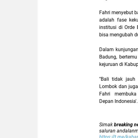
Fahri menyebut b
adalah fase kek
institusi di Orde
bisa mengubah d
Dalam kunjungan
Badung, bertemu
kejuruan di Kabu
"Bali tidak jau
Lombok dan juga o
Fahri membuka
Depan Indonesia'.
Simak
breaking n
saluran andalanm
https://t.me/kaba