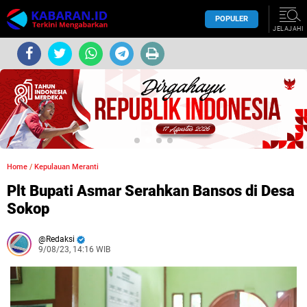
POPULER
JELAJAHI
Home
/
Kepulauan Meranti
Plt Bupati Asmar Serahkan Bansos di Desa
Sokop
Redaksi
9/08/23, 14:16 WIB