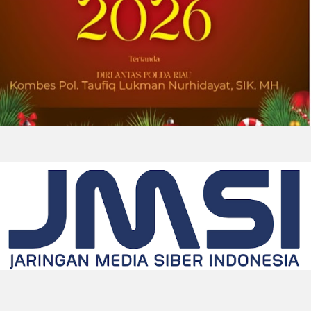
2026-08-01 00:27:35
| Source:
Univar Solutions LLC
Univar Solutions Mengapresiasi Mitra
Transportasi Terbaik di Ajang Carrier
Awards Tahunan
DOWNERS GROVE, Illinois, Aug. 01, 2026
(GLOBE NEWSWIRE) -- Univar Solutions LLC
(“Univar Solutions” atau “Perusahaan”),
penyedia solusi global terkemuka bagi
pengguna bahan baku dan bahan kimia...