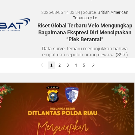
2026-08-05 14:33:34
| Source:
British American
Tobacco p.l.c
Riset Global Terbaru Velo Mengungkap
Bagaimana Ekspresi Diri Menciptakan
“Efek Berantai”
Data survei terbaru menunjukkan bahwa
empat dari sepuluh orang dewasa (39%)
merasa semakin sulit membangun hubungan
1
2
3
4
5
yang tulus seiring bertambahnya usia. Namun,
musik dan lantai dansa terbukti...
2026-08-04 20:17:41
| Source:
Univar Solutions LLC
Univar Solutions Mengakuisisi H.M.
Royal, Memperluas Jangkauan di Pasar
Bahan Aditif untuk Karet, Plastik, dan