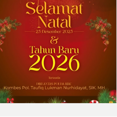
Perekat di Amerika Serikat
Memperkuat layanan dan rantai pasok di
pasar-pasar utama AS dengan memadukan
satu abad keahlian teknis dan hubungan
pelanggan yang dilandasi kepercayaan
DOWNERS GROVE, Illinois, Aug. 04, 2026 ...
2026-08-01 00:27:35
| Source:
Univar Solutions LLC
Univar Solutions Mengapresiasi Mitra
Transportasi Terbaik di Ajang Carrier
Awards Tahunan
DOWNERS GROVE, Illinois, Aug. 01, 2026
(GLOBE NEWSWIRE) -- Univar Solutions LLC
(“Univar Solutions” atau “Perusahaan”),
penyedia solusi global terkemuka bagi
pengguna bahan baku dan bahan kimia...