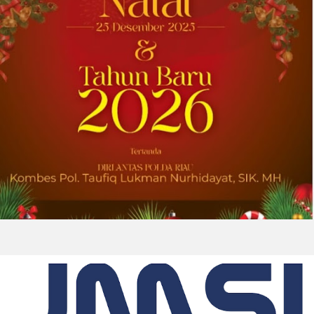
pelanggan yang dilandasi kepercayaan
DOWNERS GROVE, Illinois, Aug. 04, 2026 ...
2026-08-01 00:27:35
| Source:
Univar Solutions LLC
Univar Solutions Mengapresiasi Mitra
Transportasi Terbaik di Ajang Carrier
Awards Tahunan
DOWNERS GROVE, Illinois, Aug. 01, 2026
(GLOBE NEWSWIRE) -- Univar Solutions LLC
(“Univar Solutions” atau “Perusahaan”),
penyedia solusi global terkemuka bagi
pengguna bahan baku dan bahan kimia...