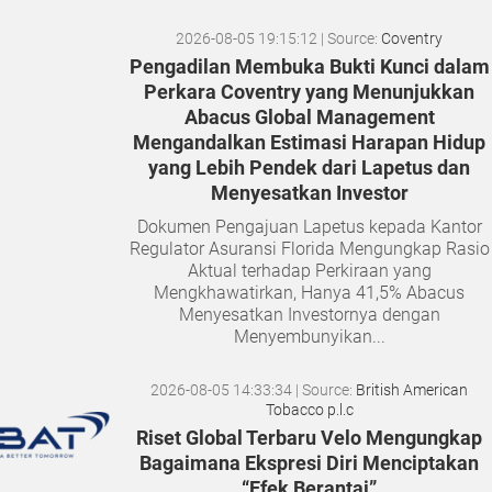
2026-08-05 19:15:12
| Source:
Coventry
Pengadilan Membuka Bukti Kunci dalam
Perkara Coventry yang Menunjukkan
Abacus Global Management
Mengandalkan Estimasi Harapan Hidup
yang Lebih Pendek dari Lapetus dan
Menyesatkan Investor
Dokumen Pengajuan Lapetus kepada Kantor
Regulator Asuransi Florida Mengungkap Rasio
Aktual terhadap Perkiraan yang
Mengkhawatirkan, Hanya 41,5% Abacus
Menyesatkan Investornya dengan
Menyembunyikan...
2026-08-05 14:33:34
| Source:
British American
Tobacco p.l.c
Riset Global Terbaru Velo Mengungkap
Bagaimana Ekspresi Diri Menciptakan
“Efek Berantai”