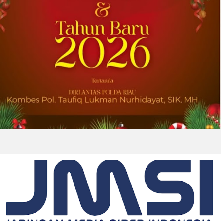
2026-08-01 00:27:35
| Source:
Univar Solutions LLC
Univar Solutions Mengapresiasi Mitra
Transportasi Terbaik di Ajang Carrier
Awards Tahunan
DOWNERS GROVE, Illinois, Aug. 01, 2026
(GLOBE NEWSWIRE) -- Univar Solutions LLC
(“Univar Solutions” atau “Perusahaan”),
penyedia solusi global terkemuka bagi
pengguna bahan baku dan bahan kimia...