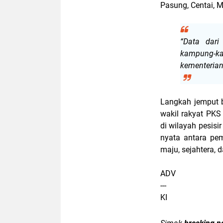
Pasung, Centai, M
“Data dar
kampung-ka
kementerian
Langkah jemput b
wakil rakyat PKS
di wilayah pesisi
nyata antara pe
maju, sejahtera, 
ADV
---
KI