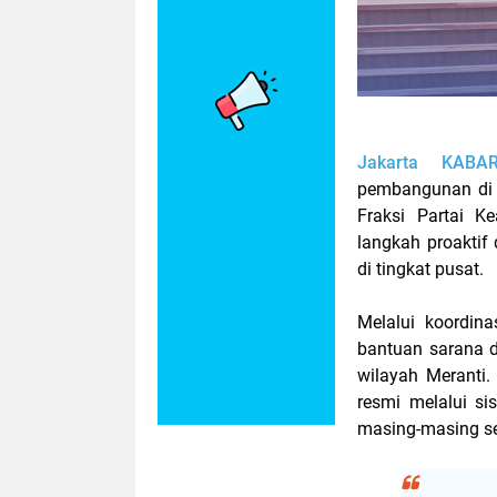
Jakarta KABAR
pembangunan di 
Fraksi Partai K
langkah proakti
di tingkat pusat.
Melalui koordin
bantuan sarana d
wilayah Meranti
resmi melalui si
masing-masing se