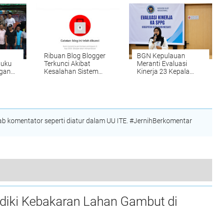
Ribuan Blog Blogger
BGN Kepulauan
Buku
Terkunci Akibat
Meranti Evaluasi
ngan
Kesalahan Sistem
Kinerja 23 Kepala
anti
Google
SPPG
kan
 komentator seperti diatur dalam UU ITE. #JernihBerkomentar
ementerian, Dorong Pemerataan Pembangunan
lidiki Kebakaran Lahan Gambut di