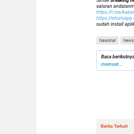
Simak
breaking n
saluran andalanm
https://t.me/kaba
https://whatsap
sudah install apl
Nasional
News
Baca berikutnya
memuat...
Berita Terkait