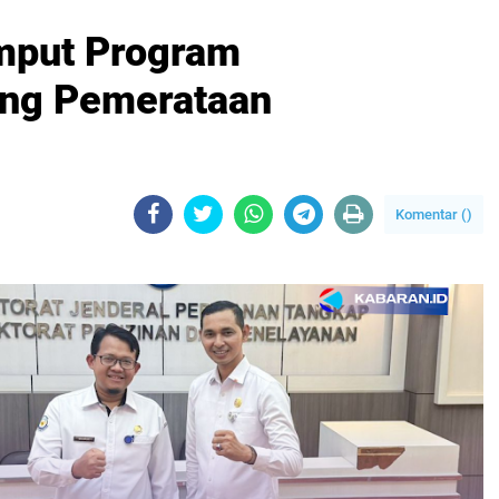
mput Program
ong Pemerataan
Komentar (
)