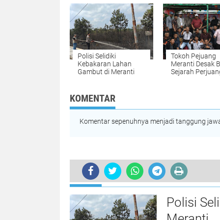
Polisi Selidiki
Tokoh Pejuang
Kebakaran Lahan
Meranti Desak 
Gambut di Meranti
Sejarah Perjua
Pemekaran Mer
Segera Diterbit
KOMENTAR
Komentar sepenuhnya menjadi tanggung jawab
TERKINI
Pazrul Amraini Jemput Program K
Polisi Se
Meranti