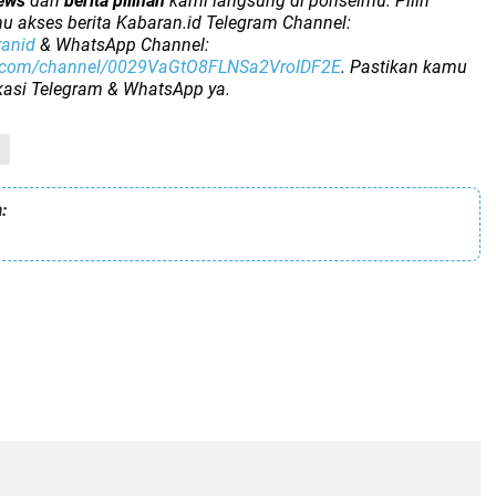
ews
dan
berita pilihan
kami langsung di ponselmu. Pilih
u akses berita Kabaran.id Telegram Channel:
ranid
& WhatsApp Channel:
p.com/channel/0029VaGtO8FLNSa2VroIDF2E
. Pastikan kamu
ikasi Telegram & WhatsApp ya.
: