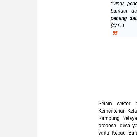
“Dinas pend
bantuan da
penting da
(4/11).
Selain sektor 
Kementerian Kel
Kampung Nelaya
proposal desa ya
yaitu Kepau Bar