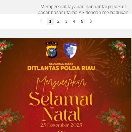
Memperkuat layanan dan rantai pasok di
pasar-pasar utama AS dengan memadukan
satu abad keahlian teknis dan hubungan
1
2
3
4
5
pelanggan yang dilandasi kepercayaan
DOWNERS GROVE, Illinois, Aug. 04, 2026 ...
2026-08-01 00:27:35
| Source:
Univar Solutions LLC
Univar Solutions Mengapresiasi Mitra
Transportasi Terbaik di Ajang Carrier
Awards Tahunan
DOWNERS GROVE, Illinois, Aug. 01, 2026
(GLOBE NEWSWIRE) -- Univar Solutions LLC
(“Univar Solutions” atau “Perusahaan”),
penyedia solusi global terkemuka bagi
pengguna bahan baku dan bahan kimia...