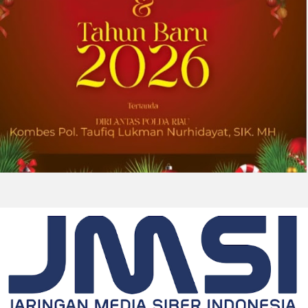
2026-07-31 22:21:10
| Source:
Lantronix, Inc.
Lantronix dan Swarmer Berkolaborasi
untuk Menciptakan Modul Komputasi
Kustom untuk Sistem Pesawat Udara
Nirawak (UAS) Grup 1
IRVINE, California, Aug. 01, 2026 (GLOBE
NEWSWIRE) -- Lantronix Inc. (Nasdaq: LTRX),
penyedia global solusi Edge AI dan Industrial
IoT yang mendukung sistem nirawak sesuai
ketentuan NDAA,...