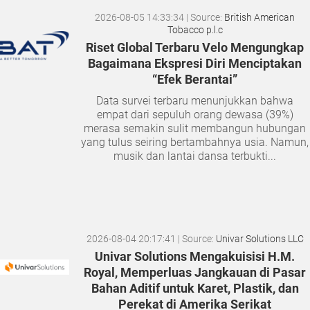
2026-08-05 14:33:34
| Source:
British American
Tobacco p.l.c
Riset Global Terbaru Velo Mengungkap
Bagaimana Ekspresi Diri Menciptakan
“Efek Berantai”
Data survei terbaru menunjukkan bahwa
empat dari sepuluh orang dewasa (39%)
merasa semakin sulit membangun hubungan
yang tulus seiring bertambahnya usia. Namun,
musik dan lantai dansa terbukti...
2026-08-04 20:17:41
| Source:
Univar Solutions LLC
Univar Solutions Mengakuisisi H.M.
Royal, Memperluas Jangkauan di Pasar
Bahan Aditif untuk Karet, Plastik, dan
Perekat di Amerika Serikat