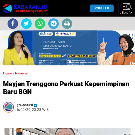
POPULER
JELAJAHI
Home
/
Nasional
Mayjen Trenggono Perkuat Kepemimpinan
Baru BGN
Redaksi
6/02/26, 23:28 WIB