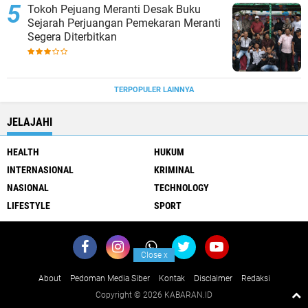
Tokoh Pejuang Meranti Desak Buku
Sejarah Perjuangan Pemekaran Meranti
Segera Diterbitkan
TERPOPULER LAINNYA
JELAJAHI
HEALTH
HUKUM
INTERNASIONAL
KRIMINAL
NASIONAL
TECHNOLOGY
LIFESTYLE
SPORT
Close
x
About
Pedoman Media Siber
Kontak
Disclaimer
Redaksi
Copyright ©
2026 KABARAN.ID