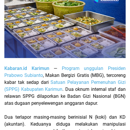
Kabaran.id Karimun
—
Program unggulan Presiden
Prabowo Subianto
, Makan Bergizi Gratis (MBG), tercoreng
kabar tak sedap dari
Satuan Pelayanan Pemenuhan Gizi
(SPPG) Kabupaten Karimun
. Dua oknum internal staf dan
relawan SPPG dilaporkan ke Badan Gizi Nasional (BGN)
atas dugaan penyelewengan anggaran dapur.
Dua terlapor masing-masing berinisial N (koki) dan KD
(akuntan). Keduanya diduga melakukan manipulasi